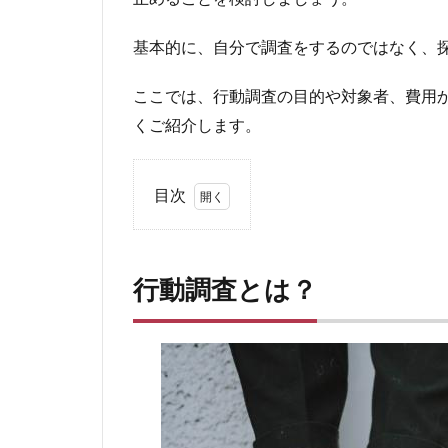
基本的に、自分で調査をするのではなく、
ここでは、行動調査の目的や対象者、費用
くご紹介します。
目次
1
行動
調査
行動調査とは？
と
は？
1.1
行動
調査
の目
的