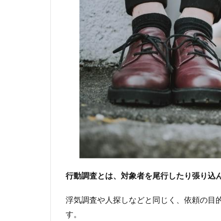
1.2
行動
調査
の対
象者
1.3
行動
調査
にか
かる
費用
2
行
動
調
行動調査とは、対象者を尾行したり張り込
査
を
浮気調査や人探しなどと同じく、依頼の目
依
頼
す。