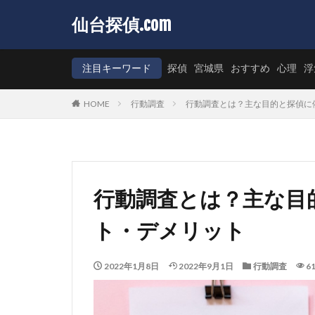
仙台探偵.com
注目キーワード
探偵
宮城県
おすすめ
心理
浮
HOME
行動調査
行動調査とは？主な目的と探偵に
行動調査とは？主な目
ト・デメリット
2022年1月8日
2022年9月1日
行動調査
61