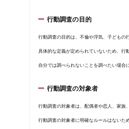
す
る
よ
行動調査の目的
く
あ
る
行動調査の目的は、不倫や浮気、子どもの
理
由
具体的な定義が定められていないため、行
2.1
本当
自分では調べられないことを調べたい場合
に仕
事を
して
いる
行動調査の対象者
か心
配
行動調査の対象者は、配偶者や恋人、家族
2.2
浮気
して
行動調査の対象者に明確なルールはないた
いる