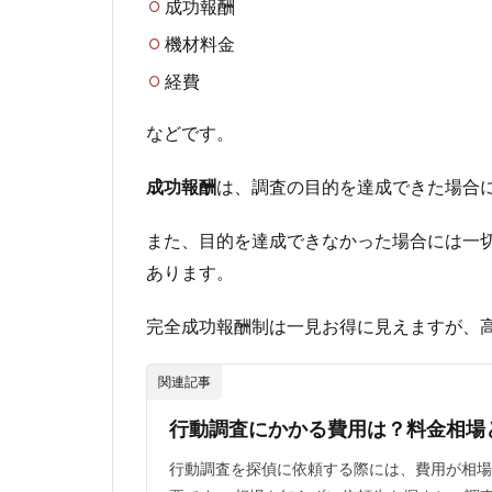
成功報酬
婚約
相手
機材料金
の金
経費
遣い
が荒
くな
などです。
った
理由
成功報酬
は、
調査の目的を達成できた場合
を知
りた
また、目的を達成できなかった場合には一
い
あります。
2.5
家族
完全成功報酬制は一見お得に見えますが、
が嘘
をつ
くよ
関連記事
うに
なっ
行動調査にかかる費用は？料金相場
たた
め真
行動調査を探偵に依頼する際には、費用が相場
実を