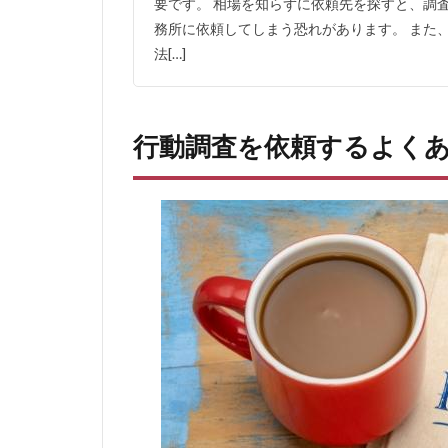
要です。 相場を知らずに依頼先を探すと、調
知り
務所に依頼してしまう恐れがあります。 また
たい
法[…]
2.6
家族
と急
行動調査を依頼するよく
に連
絡が
つか
なく
なっ
た
2.7
従業
員の
悪い
噂を
聞い
たた
め真