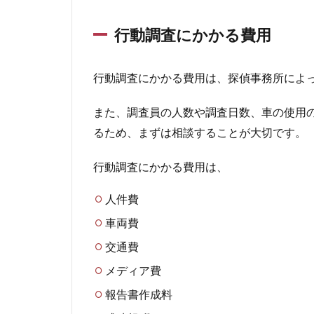
確信
はな
行動調査にかかる費用
いが
足取
りを
行動調査にかかる費用は、探偵事務所によ
追い
かけ
たい
また、調査員の人数や調査日数、車の使用
るため、まずは相談することが大切です。
2.3
離れ
て暮
行動調査にかかる費用は、
らし
てい
人件費
る家
車両費
族の
生活
交通費
を知
りた
メディア費
い
報告書作成料
2.4